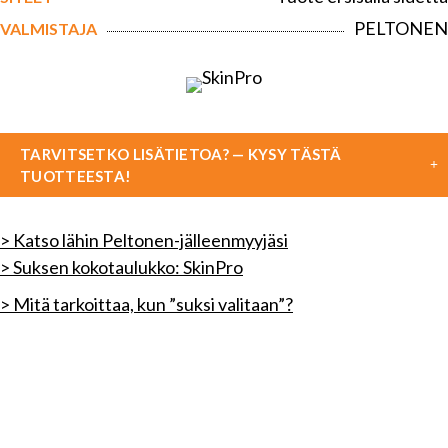
PELTONEN
VALMISTAJA
TARVITSETKO LISÄTIETOA? — KYSY TÄSTÄ
TUOTTEESTA!
> Katso lähin Peltonen-jälleenmyyjäsi
> Suksen kokotaulukko: SkinPro
> Mitä tarkoittaa, kun ”suksi valitaan”?