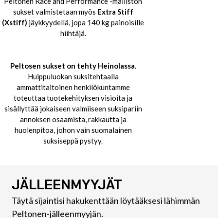
Peltonen Race and Performance -malliston
sukset valmistetaan myös
Extra Stiff
(Xstiff)
jäykkyydellä, jopa 140 kg painoisille
hiihtäjä.
Peltosen sukset on tehty
Heinolassa
.
Huippuluokan suksitehtaalla
ammattitaitoinen henkilökuntamme
toteuttaa tuotekehityksen visioita ja
sisällyttää jokaiseen valmiiseen suksipariin
annoksen osaamista, rakkautta ja
huolenpitoa, johon vain suomalainen
suksiseppä pystyy.
JÄLLEENMYYJÄT
Täytä sijaintisi hakukenttään löytääksesi lähimmän
Peltonen-jälleenmyyjän.