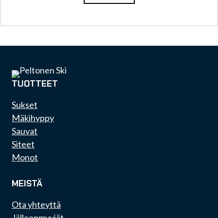
TUOTTEET
Sukset
Mäkihyppy
Sauvat
Siteet
Monot
MEISTÄ
Ota yhteyttä
Jälleenmyyjät