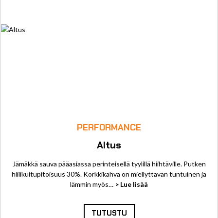
PERFORMANCE
Altus
Jämäkkä sauva pääasiassa perinteisellä tyylillä hiihtäville. Putken
hiilikuitupitoisuus 30%. Korkkikahva on miellyttävän tuntuinen ja
lämmin myös…
> Lue lisää
TUTUSTU