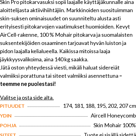
Skin Pro pitokarvasuksi sopii laajalle käyttäjäkunnalle aina
aloittelijasta aktiivihiihtäjiin. Markkinoiden suosituimman
skin-suksen ominaisuudet on suunniteltu alusta asti
erityisesti pitokarvojen vaatimukset huomioiden. Kevyt
AirCell-rakenne, 100 % Mohair pitokarva ja suomalaisten
suksentekijöiden osaaminen tarjoavat hyvän luiston ja
pidon laajalla kelialueella. Kaikissa mitoissa laaja
jäykkyysvalikoima, aina 140 kg saakka.
Jätä oston yhteydessä viesti, mikäli haluat sidereiät
valmiiksi porattuna tai siteet valmiiksi asennettuna
–
teemme ne puolestasi!
Valitse ja osta side alta.
174, 181, 188, 195, 202, 207 cm
PITUUDET
Aircell Honeycomb
YDIN
Skin Mohair 100%
POHJA
Tuote ei sisällä sidettä
SITEET